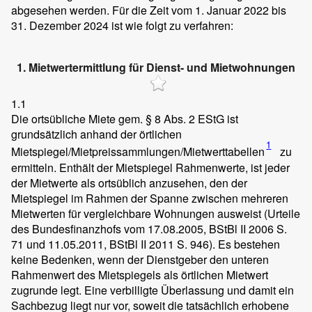
abgesehen werden. Für die Zeit vom 1. Januar 2022 bis
31. Dezember 2024 ist wie folgt zu verfahren:
1. Mietwertermittlung für Dienst- und Mietwohnungen
1.1
Die ortsübliche Miete gem. § 8 Abs. 2 EStG ist
grundsätzlich anhand der örtlichen
1
Mietspiegel/Mietpreissammlungen/Mietwerttabellen
zu
ermitteln. Enthält der Mietspiegel Rahmenwerte, ist jeder
der Mietwerte als ortsüblich anzusehen, den der
Mietspiegel im Rahmen der Spanne zwischen mehreren
Mietwerten für vergleichbare Wohnungen ausweist (Urteile
des Bundesfinanzhofs vom 17.08.2005, BStBl II 2006 S.
71 und 11.05.2011, BStBl II 2011 S. 946). Es bestehen
keine Bedenken, wenn der Dienstgeber den unteren
Rahmenwert des Mietspiegels als örtlichen Mietwert
zugrunde legt. Eine verbilligte Überlassung und damit ein
Sachbezug liegt nur vor, soweit die tatsächlich erhobene