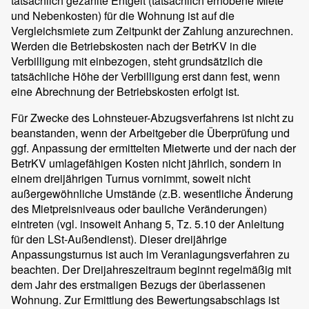
tatsächlich gezahlte Entgelt (tatsächlich erhobene Miete
und Nebenkosten) für die Wohnung ist auf die
Vergleichsmiete zum Zeitpunkt der Zahlung anzurechnen.
Werden die Betriebskosten nach der BetrKV in die
Verbilligung mit einbezogen, steht grundsätzlich die
tatsächliche Höhe der Verbilligung erst dann fest, wenn
eine Abrechnung der Betriebskosten erfolgt ist.
Für Zwecke des Lohnsteuer-Abzugsverfahrens ist nicht zu
beanstanden, wenn der Arbeitgeber die Überprüfung und
ggf. Anpassung der ermittelten Mietwerte und der nach der
BetrKV umlagefähigen Kosten nicht jährlich, sondern in
einem dreijährigen Turnus vornimmt, soweit nicht
außergewöhnliche Umstände (z.B. wesentliche Änderung
des Mietpreisniveaus oder bauliche Veränderungen)
eintreten (vgl. insoweit Anhang 5, Tz. 5.10 der Anleitung
für den LSt-Außendienst). Dieser dreijährige
Anpassungsturnus ist auch im Veranlagungsverfahren zu
beachten. Der Dreijahreszeitraum beginnt regelmäßig mit
dem Jahr des erstmaligen Bezugs der überlassenen
Wohnung. Zur Ermittlung des Bewertungsabschlags ist