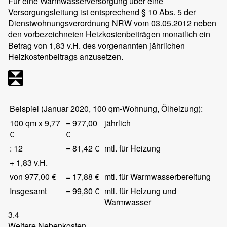
Für eine Warmwasserversorgung über eine
Versorgungsleitung ist entsprechend § 10 Abs. 5 der
Dienstwohnungsverordnung NRW vom 03.05.2012 neben
den vorbezeichneten Heizkostenbeiträgen monatlich ein
Betrag von 1,83 v.H. des vorgenannten jährlichen
Heizkostenbeitrags anzusetzen.
Beispiel (Januar 2020, 100 qm-Wohnung, Ölheizung):
100 qm x 9,77
= 977,00
jährlich
€
€
: 12
= 81,42 €
mtl. für Heizung
+ 1,83 v.H.
von 977,00 €
= 17,88 €
mtl. für Warmwasserbereitung
Insgesamt
= 99,30 €
mtl. für Heizung und
Warmwasser
3.4
Weitere Nebenkosten