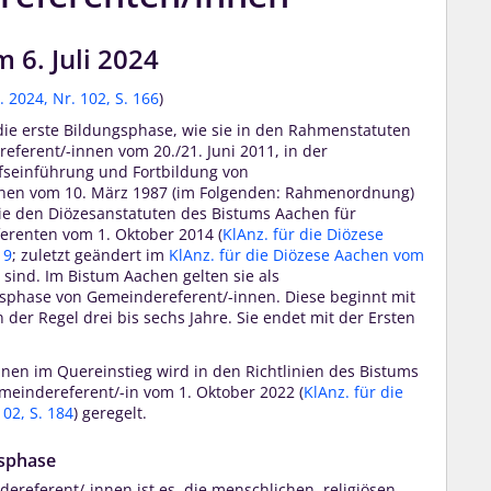
 6. Juli 2024
. 2024, Nr. 102, S. 166
)
e erste Bildungsphase, wie sie in den Rahmenstatuten
eferent/-innen vom 20./21. Juni 2011, in der
seinführung und Fortbildung von
nen vom 10. März 1987 (im Folgenden: Rahmenordnung)
ie den Diözesanstatuten des Bistums Aachen für
renten vom 1. Oktober 2014 (
KlAnz. für die Diözese
19
; zuletzt geändert im
KlAnz. für die Diözese Aachen vom
 sind. Im Bistum Aachen gelten sie als
gsphase von Gemeindereferent/-innen. Diese beginnt mit
er Regel drei bis sechs Jahre. Sie endet mit der Ersten
nen im Quereinstieg wird in den Richtlinien des Bistums
eindereferent/-in vom 1. Oktober 2022 (
KlAnz. für die
02, S. 184
) geregelt.
gsphase
ereferent/-innen ist es, die menschlichen, religiösen,