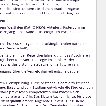
en zu erlangen, die für die Ausübung eines
rderlich sind. Diesem Ziel dienen praxisbezogene
ie spirituelle und persönlichkeitsbildende Angebote.
chen
hein-Westfalen (KatHO NRW), Abteilung Paderborn im
udiengang „Angewandte Theologie“ im Präsenz- oder
chschule St. Georgen im berufsbegleitenden Bachelor-
arer Gesellschaft“,
en Stufe (in der Regel drei Jahre) durch das Absolvieren
ogischem Kurs von „Theologie im Fernkurs“ der
burg; das Bistum bietet zugehörige Tutorien an,
ngang; über die Vergleichbarkeit entscheidet die
sten Dienstprüfung. Diese besteht aus dem erfolgreichen
ge. Begleitend zum Studium entwickeln die Studierenden
 pastoralpraktischen Kompetenzen und machen sich
eindereferenten/-in. Das Bistum Aachen richtet für diese
 stellt qualifizierende Angebote zur Verfügung (siehe
te an einer Ausbildung zum/zur Gemeindereferenten/-in