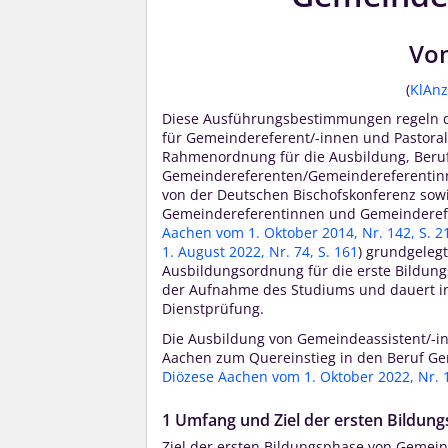
Vom
(
KlAnz
Diese Ausführungsbestimmungen regeln di
für Gemeindereferent/-innen und Pastoralr
Rahmenordnung für die Ausbildung, Beruf
Gemeindereferenten/Gemeindereferentin
von der Deutschen Bischofskonferenz sow
Gemeindereferentinnen und Gemeinderefe
Aachen vom 1. Oktober 2014, Nr. 142, S. 2
1. August 2022, Nr. 74, S. 161
) grundgelegt
Ausbildungsordnung für die erste Bildun
der Aufnahme des Studiums und dauert in d
Dienstprüfung.
Die Ausbildung von Gemeindeassistent/-in
Aachen zum Quereinstieg in den Beruf Gem
Diözese Aachen vom 1. Oktober 2022, Nr. 1
1 Umfang und Ziel der ersten Bildun
Ziel der ersten Bildungsphase von Gemeind