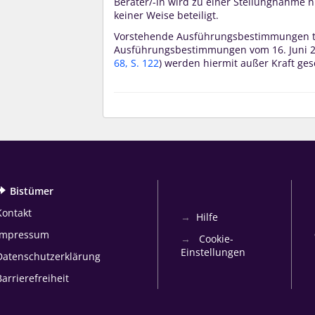
Berater/-in wird zu einer Stellungnahme 
keiner Weise beteiligt.
Vorstehende Ausführungsbestimmungen tre
Ausführungsbestimmungen vom 16. Juni 2
68, S. 122
) werden hiermit außer Kraft ges
Bistümer
Kontakt
Hilfe
Impressum
Cookie-
Einstellungen
Datenschutzerklärung
Barrierefreiheit