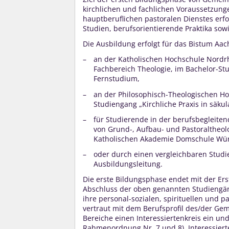
kirchlichen und fachlichen Voraussetzung
hauptberuflichen pastoralen Dienstes erfo
Studien, berufsorientierende Praktika sow
Die Ausbildung erfolgt für das Bistum Aa
an der Katholischen Hochschule Nordr
Fachbereich Theologie, im Bachelor-St
Fernstudium,
an der Philosophisch-Theologischen Ho
Studiengang „Kirchliche Praxis in säkul
für Studierende in der berufsbegleitend
von Grund-, Aufbau- und Pastoraltheol
Katholischen Akademie Domschule Würz
oder durch einen vergleichbaren Studie
Ausbildungsleitung.
Die erste Bildungsphase endet mit der Er
Abschluss der oben genannten Studiengän
ihre personal-sozialen, spirituellen und
vertraut mit dem Berufsprofil des/der Gem
Bereiche einen Interessiertenkreis ein und
Rahmenordnung Nr. 7 und 8). Interessier