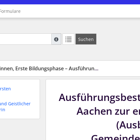
Formulare
Suche mit Platzhalter "*", Bsp. Pfarrer*, f
Suchen
Weitere Suchoperatoren finden Sie in unse
 Erste Bildungsphase – Ausführungsbestimmungen
rsten
Ausführungsbes
und Geistlicher
Aachen zur e
rin
(Aus
Gemeinde