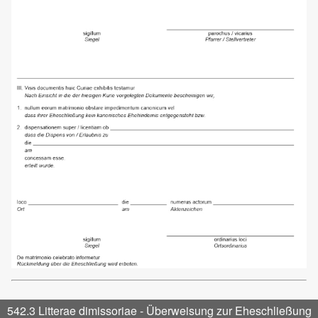
542.3 Litterae dimissoriae - Überweisung zur Eheschließung