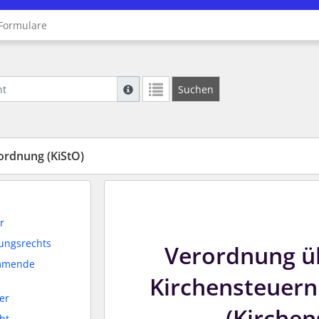
Formulare
Suche mit Platzhalter "*", Bsp. Pfarrer*, f
Suchen
Weitere Suchoperatoren finden Sie in unse
ordnung (KiStO)
r
ungsrechts
Verordnung ü
ommende
Kirchensteuern
er
(Kirche
cht