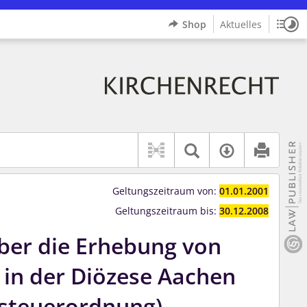
Shop
Aktuelles
Sitz
Logo Bistum Aachen
indet auch: "Pfarrerinitiative" oder "Pfarrerausschuss".
rer Hilfe.
wbv K
Textsuche im 
Verfügbar
Geltungszeitraum von:
01.01.2001
Geltungszeitraum bis:
30.12.2008
ber die Erhebung von
 in der Diözese Aachen
nsteuerordnung)