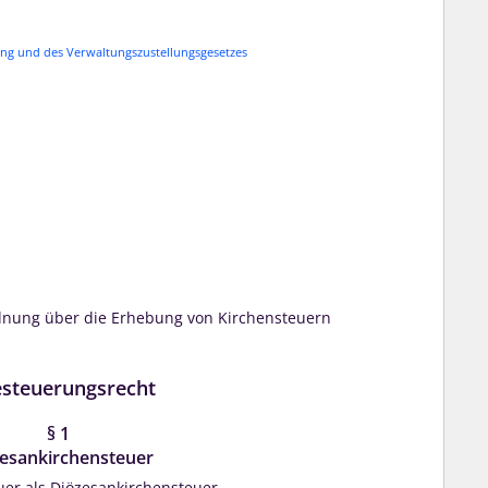
 und des Verwaltungszustellungsgesetzes
rdnung über die Erhebung von Kirchensteuern
esteuerungsrecht
§ 1
esankirchensteuer
uer als Diözesankirchensteuer.