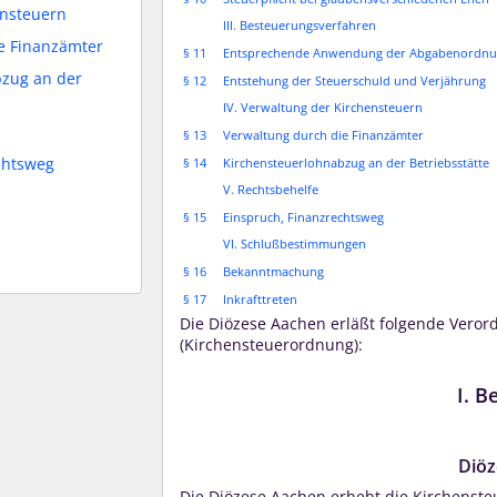
ensteuern
III. Besteuerungsverfahren
ie Finanzämter
§ 11
Entsprechende Anwendung der Abgabenordnung
bzug an der
§ 12
Entstehung der Steuerschuld und Verjährung
IV. Verwaltung der Kirchensteuern
§ 13
Verwaltung durch die Finanzämter
chtsweg
§ 14
Kirchensteuerlohnabzug an der Betriebsstätte
V. Rechtsbehelfe
§ 15
Einspruch, Finanzrechtsweg
VI. Schlußbestimmungen
§ 16
Bekanntmachung
§ 17
Inkrafttreten
Die Diözese Aachen erläßt folgende Vero
(Kirchensteuerordnung):
I. B
Diöz
Die Diözese Aachen erhebt die Kirchenste