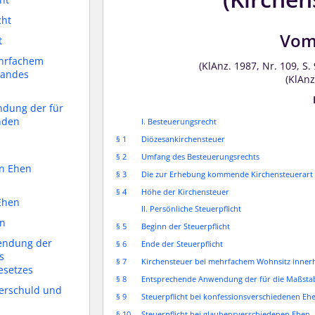
cht
Vom 
t
ehrfachem
(KlAnz. 1987, Nr. 109, S
Landes
(KlAnz
ndung der für
nden
I. Besteuerungsrecht
§ 1
Diözesankirchensteuer
§ 2
Umfang des Besteuerungsrechts
en Ehen
§ 3
Die zur Erhebung kommende Kirchensteuerart
§ 4
Höhe der Kirchensteuer
Ehen
II. Persönliche Steuerpflicht
en
§ 5
Beginn der Steuerpflicht
endung der
§ 6
Ende der Steuerpflicht
s
§ 7
Kirchensteuer bei mehrfachem Wohnsitz inner
esetzes
§ 8
Entsprechende Anwendung der für die Maßstab
uerschuld und
§ 9
Steuerpflicht bei konfessionsverschiedenen Eh
§ 10
Steuerpflicht bei glaubensverschiedenen Ehen