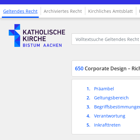
Geltendes Recht
Archiviertes Recht
Kirchliches Amtsblatt
Logo Fachinformationssystem Kirchenrecht
Volltextsuche Geltendes Recht
650
Corporate Design – Rich
1.
Präambel
2.
Geltungsbereich
3.
Begriffsbestimmunge
4.
Verantwortung
5.
Inkrafttreten