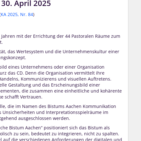
30. April 2025
(
KA 2025, Nr. 84
)
 Jahren mit der Errichtung der 44 Pastoralen Räume zum
t.
tität, das Wertesystem und die Unternehmenskultur einer
ungskonzept.
bild eines Unternehmens oder einer Organisation
urz das CD. Denn die Organisation vermittelt ihre
n Handelns, Kommunizierens und visuellen Auftretens.
uelle Gestaltung und das Erscheinungsbild einer
Elementen, die zusammen eine einheitliche und kohärente
e schafft Vertrauen.
h alle, die im Namen des Bistums Aachen Kommunikation
ss Unsicherheiten und Interpretationsspielräume im
tgehend ausgeschlossen werden.
che Bistum Aachen“ positioniert sich das Bistum als
olisch zu sein, bedeutet zu integrieren, nicht zu spalten.
bel auf die verschiedenen Anforderungen der digitalen und