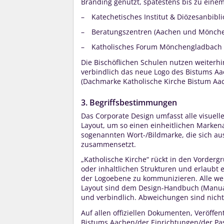
Branding genutzt, spätestens bis zu eine
Katechetisches Institut & Diözesanbibl
Beratungszentren (Aachen und Mönch
Katholisches Forum Mönchengladbach
Die Bischöflichen Schulen nutzen weiterhi
verbindlich das neue Logo des Bistums Aa
(Dachmarke Katholische Kirche Bistum Aa
3. Begriffsbestimmungen
Das Corporate Design umfasst alle visuell
Layout, um so einen einheitlichen Markena
sogenannten Wort-/Bildmarke, die sich au
zusammensetzt.
„Katholische Kirche“ rückt in den Vordergr
oder inhaltlichen Strukturen und erlaub
der Logoebene zu kommunizieren. Alle wei
Layout sind dem Design-Handbuch (Manual
und verbindlich. Abweichungen sind nicht
Auf allen offiziellen Dokumenten, Veröffe
Bistums Aachen/der Einrichtungen/der Pa