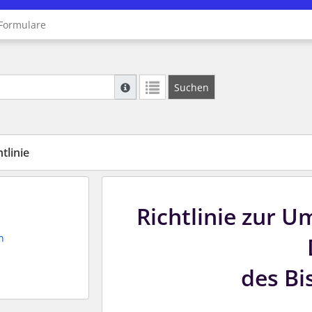
Formulare
Suche mit Platzhalter "*", Bsp. Pfarrer*, f
Suchen
Weitere Suchoperatoren finden Sie in unse
tlinie
Richtlinie zur 
n
des B