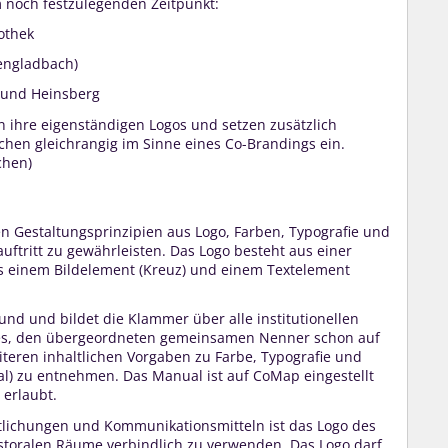
m noch festzulegenden Zeitpunkt:
iothek
engladbach)
 und Heinsberg
n ihre eigenständigen Logos und setzen zusätzlich
chen gleichrangig im Sinne eines Co-Brandings ein.
chen)
en Gestaltungsprinzipien aus Logo, Farben, Typografie und
uftritt zu gewährleisten. Das Logo besteht aus einer
s einem Bildelement (Kreuz) und einem Textelement
und und bildet die Klammer über alle institutionellen
t es, den übergeordneten gemeinsamen Nenner schon auf
teren inhaltlichen Vorgaben zu Farbe, Typografie und
) zu entnehmen. Das Manual ist auf CoMap eingestellt
 erlaubt.
ntlichungen und Kommunikationsmitteln ist das Logo des
storalen Räume verbindlich zu verwenden. Das Logo darf