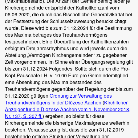
(Maximalbestand). Die Anzahl der Gemeindemitglieder je
Kirchengemeinde entspricht der Katholikenzahl vom
06.06.2020, die durch das Bischöfliche Generalvikariat bei
der Festsetzung der Schlüsselzuweisung berücksichtigt
wurde. Diese wird bis zum 31.12.2024 für die Bestimmung
des Maximalbetrages des Treuhandvermögens
festgeschrieben. Eine Überprüfung der Katholikenzahlen
erfolgt im Dreijahresrhythmus und wird jeweils durch die
Abteilung „Vermögen Kirchengemeinden“ zu gegebener
Zeit vorgenommen. Im Sinne einer Übergangsregelung gilt
bis zum 31.12.2024 Folgendes: Sollte sich durch die Pro-
Kopf-Pauschale i.H. v. 10,00 Euro pro Gemeindemitglied
eine Absenkung des Maximalbestandes des
Treuhandvermögens gegenüber der Regelung der bis zum
31.12.2020 gültigen
Ordnung zur Verwaltung des
Treuhandvermögens in der Diözese Aachen
(
Kirchlicher
Anzeiger für die Diözese Aachen vom 1. November 2018,
Nr. 137, S. 307 ff.
) ergeben, so bleibt für diese
Kirchengemeinde die bisherige Maximalgrenze weiterhin
bestehen. Voraussetzung ist, dass die zum 31.12.2019
bestehende örtliche Struktur der Verwaltung der