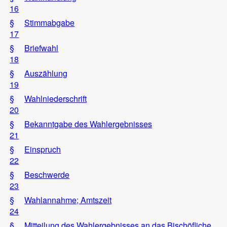
16
§
Stimmabgabe
17
§
Briefwahl
18
§
Auszählung
19
§
Wahlniederschrift
20
§
Bekanntgabe des Wahlergebnisses
21
§
Einspruch
22
§
Beschwerde
23
§
Wahlannahme; Amtszeit
24
§
Mitteilung des Wahlergebnisses an das Bischöfliche